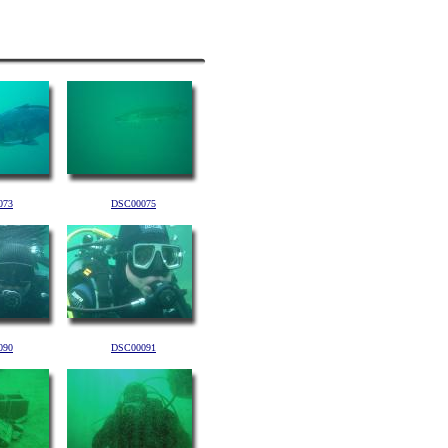
073
DSC00075
090
DSC00091