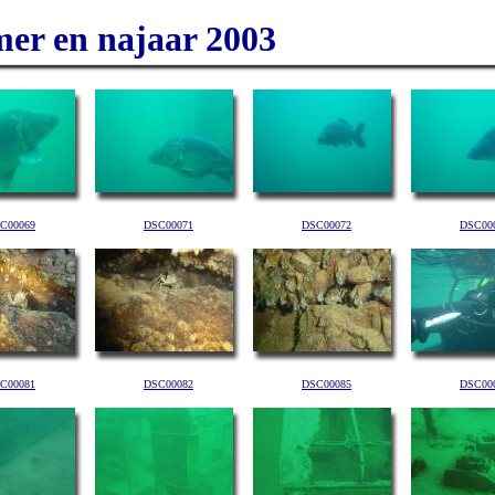
mer en najaar 2003
C00069
DSC00071
DSC00072
DSC00
C00081
DSC00082
DSC00085
DSC00