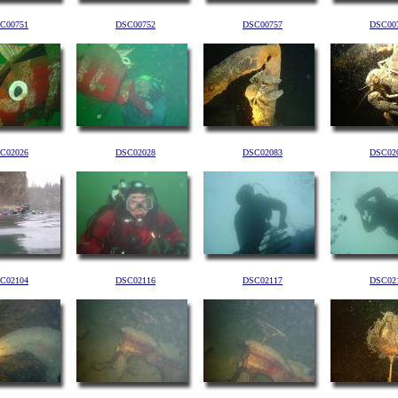
C00751
DSC00752
DSC00757
DSC00
C02026
DSC02028
DSC02083
DSC02
C02104
DSC02116
DSC02117
DSC02