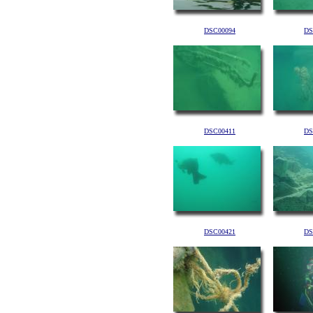
DSC00094
DS
DSC00411
DS
DSC00421
DS