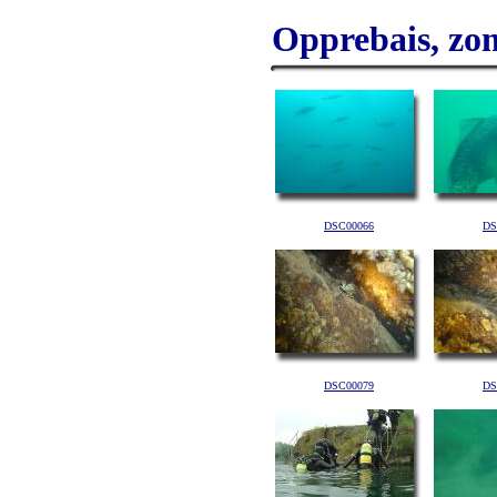
Opprebais, zo
DSC00066
DS
DSC00079
DS