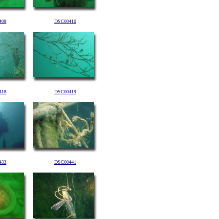
408
DSC00410
418
DSC00419
433
DSC00441