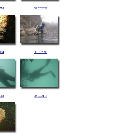
758
DSC02022
084
DSC02098
118
DSC02119