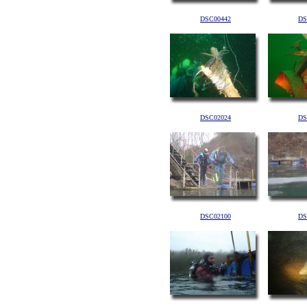
DSC00442
DS
DSC02024
DS
DSC02100
DS