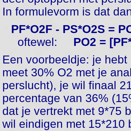
In formulevorm is dat dan
PF*O2F - PS*O2S = PO
oftewel:
PO2 = [PF*
Een voorbeeldje: je hebt 
meet 30% O2 met je analy
perslucht), je wil finaal
percentage van 36% (15%
dat je vertrekt met 9*75
wil eindigen met 15*210