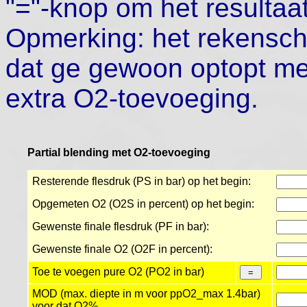
"="-knop om het resultaa
Opmerking: het rekensch
dat ge gewoon optopt met
extra O2-toevoeging.
Partial blending met O2-toevoeging
Resterende flesdruk (PS in bar) op het begin:
Opgemeten O2 (O2S in percent) op het begin:
Gewenste finale flesdruk (PF in bar):
Gewenste finale O2 (O2F in percent):
Toe te voegen pure O2 (PO2 in bar)
MOD (max. diepte in m voor ppO2_max 1.4bar)
voor dat O2%