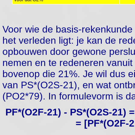
Voor wie de basis-rekenkunde u
het verleden ligt: je kan de r
opbouwen door gewone persluch
nemen en te redeneren vanuit h
bovenop die 21%. Je wil dus e
van PS*(O2S-21), en wat ontb
(PO2*79). In formulevorm is da
PF*(O2F-21) - PS*(O2S-21) 
= [PF*(O2F-2